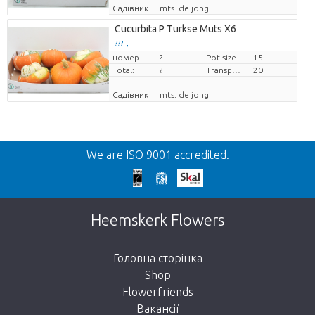
Садівник
mts. de jong
Cucurbita P Turkse Muts X6
??? -,--
номер
Ціна за штуку
?
Pot size (cm)
15
Total:
?
Transport height
20
Садівник
mts. de jong
Назад
We are ISO 9001 accredited.
We're sorry
This page does not exist. Click on the
Heemskerk Flowers
button below to return to the shop.
Головна сторінка
Shop
Flowerfriends
Вакансії