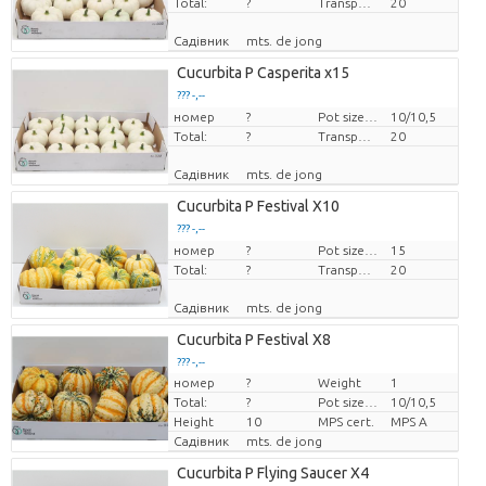
Total:
?
Transport height
20
Садівник
mts. de jong
Cucurbita P Casperita x15
??? -,--
номер
Ціна за штуку
?
Pot size (cm)
10/10,5
Total:
?
Transport height
20
Садівник
mts. de jong
Cucurbita P Festival X10
??? -,--
номер
Ціна за штуку
?
Pot size (cm)
15
Total:
?
Transport height
20
Садівник
mts. de jong
Cucurbita P Festival X8
??? -,--
номер
?
Weight
1
Ціна за штуку
Total:
?
Pot size (cm)
10/10,5
Height
10
MPS cert.
MPS A
Садівник
mts. de jong
Cucurbita P Flying Saucer X4