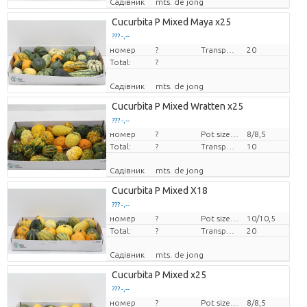
Садівник
mts. de jong
Cucurbita P Mixed Maya x25
??? -,--
номер
Ціна за штуку
?
Transport height
20
Total:
?
Садівник
mts. de jong
Cucurbita P Mixed Wratten x25
??? -,--
номер
Ціна за штуку
?
Pot size (cm)
8/8,5
Total:
?
Transport height
10
Садівник
mts. de jong
Cucurbita P Mixed X18
??? -,--
номер
Ціна за штуку
?
Pot size (cm)
10/10,5
Total:
?
Transport height
20
Садівник
mts. de jong
Cucurbita P Mixed x25
??? -,--
номер
Ціна за штуку
?
Pot size (cm)
8/8,5