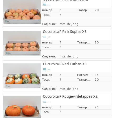
??? -,--
номер
Ціна за штуку
?
Transport height
20
Total:
?
Садівник
mts. de jong
Cucurbita P Pink Sophie X8
??? -,--
номер
Ціна за штуку
?
Transport height
20
Total:
?
Садівник
mts. de jong
Cucurbita P Red Turban X8
??? -,--
номер
Ціна за штуку
?
Pot size (cm)
15
Total:
?
Transport height
20
Садівник
mts. de jong
Cucurbita P Rougevifdetappes X2
??? -,--
номер
Ціна за штуку
?
Transport height
25
Total:
?