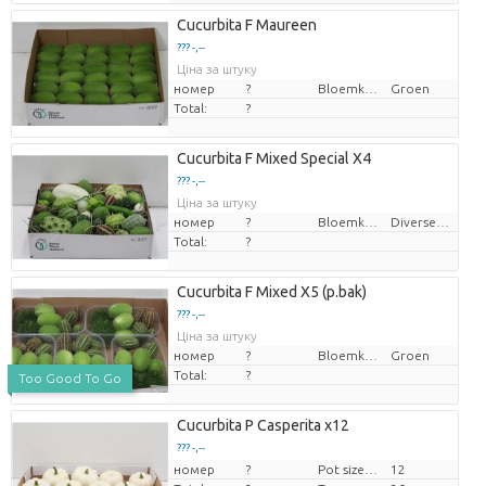
Cucurbita F Maureen
??? -,--
Ціна за штуку
номер
?
Bloemkleur
Groen
Total:
?
Cucurbita F Mixed Special X4
??? -,--
Ціна за штуку
номер
?
Bloemkleur
Diverse Kleuren
Total:
?
Cucurbita F Mixed X5 (p.bak)
??? -,--
Ціна за штуку
номер
?
Bloemkleur
Groen
Total:
?
Too Good To Go
Cucurbita P Casperita x12
??? -,--
номер
Ціна за штуку
?
Pot size (cm)
12