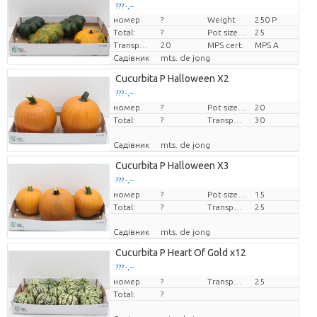
??? -,--
номер
?
Weight
250 P
Ціна за штуку
Total:
?
Pot size (cm)
25
Transport height
20
MPS cert.
MPS A
Садівник
mts. de jong
Cucurbita P Halloween X2
??? -,--
номер
Ціна за штуку
?
Pot size (cm)
20
Total:
?
Transport height
30
Садівник
mts. de jong
Cucurbita P Halloween X3
??? -,--
номер
Ціна за штуку
?
Pot size (cm)
15
Total:
?
Transport height
25
Садівник
mts. de jong
Cucurbita P Heart Of Gold x12
??? -,--
номер
Ціна за штуку
?
Transport height
25
Total:
?