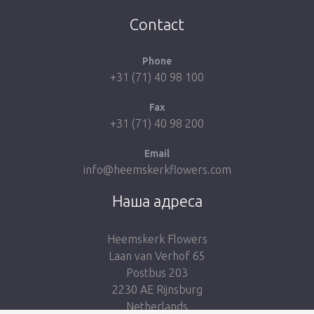
Take me back to the shop
Contact
Phone
+31 (71) 40 98 100
Fax
+31 (71) 40 98 200
Email
info@heemskerkflowers.com
Нашa адресa
Heemskerk Flowers
Laan van Verhof 65
Postbus 203
2230 AE Rijnsburg
Netherlands