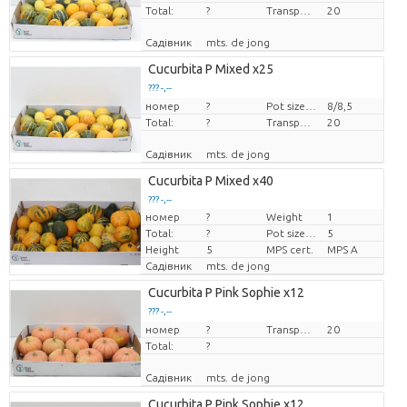
Total:
?
Transport height
20
Садівник
mts. de jong
Cucurbita P Mixed x25
??? -,--
номер
Ціна за штуку
?
Pot size (cm)
8/8,5
Total:
?
Transport height
20
Садівник
mts. de jong
Cucurbita P Mixed x40
??? -,--
номер
?
Weight
1
Ціна за штуку
Total:
?
Pot size (cm)
5
Height
5
MPS cert.
MPS A
Садівник
mts. de jong
Cucurbita P Pink Sophie x12
??? -,--
номер
Ціна за штуку
?
Transport height
20
Total:
?
Садівник
mts. de jong
Cucurbita P Pink Sophie x12