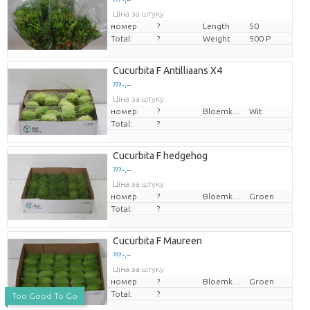
Ціна за штуку
номер
?
Length
50
Total:
?
Weight
500 P
Cucurbita F Antilliaans X4
??? -,--
Ціна за штуку
номер
?
Bloemkleur
Wit
Total:
?
Cucurbita F hedgehog
??? -,--
Ціна за штуку
номер
?
Bloemkleur
Groen
Total:
?
Cucurbita F Maureen
??? -,--
Ціна за штуку
номер
?
Bloemkleur
Groen
Total:
?
Too Good To Go