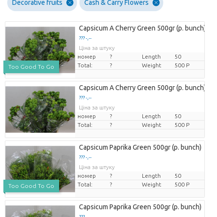
Decorative fruits
Cash & Carry Flowers
Capsicum A Cherry Green 500gr (p. bunch)
??? -,--
Ціна за штуку
номер
?
Length
50
Total:
?
Weight
500 P
Too Good To Go
Capsicum A Cherry Green 500gr (p. bunch)
??? -,--
Ціна за штуку
номер
?
Length
50
Total:
?
Weight
500 P
Capsicum Paprika Green 500gr (p. bunch)
??? -,--
Ціна за штуку
номер
?
Length
50
Total:
?
Weight
500 P
Too Good To Go
Capsicum Paprika Green 500gr (p. bunch)
??? -,--