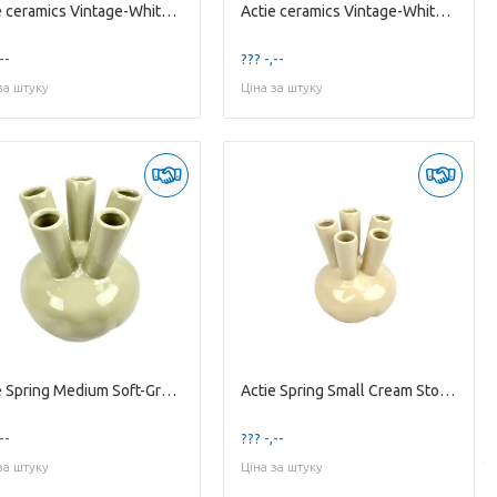
Actie ceramics Vintage-White Stoneware High Vas...
Actie ceramics Vintage-White Stoneware Low Vase...
--
??? -,--
за штуку
Ціна за штуку
Actie Spring Medium Soft-Green Stoneware Flower...
Actie Spring Small Cream Stoneware Flowervase w...
--
??? -,--
за штуку
Ціна за штуку