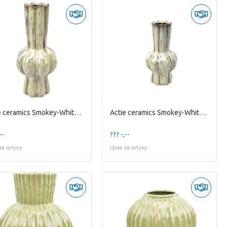
Actie ceramics Smokey-White Vase 'Trumpet' Medium
Actie ceramics Smokey-White Vase 'Trumpet' Small
--
??? -,--
за штуку
Ціна за штуку