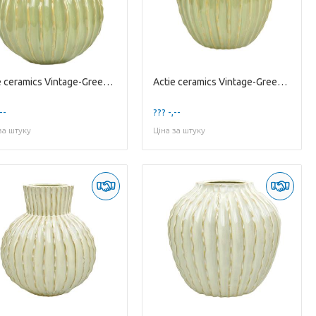
Actie ceramics Vintage-Green Stoneware High Vas...
Actie ceramics Vintage-Green Stoneware Low Vase...
--
??? -,--
за штуку
Ціна за штуку