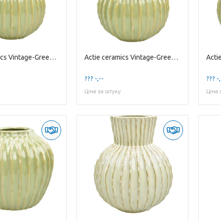
Actie ceramics Vintage-Green Stoneware High Vas...
Actie ceramics Vintage-Green Stoneware High Vas...
??? -,--
??? -,
Ціна за штуку
Ціна 