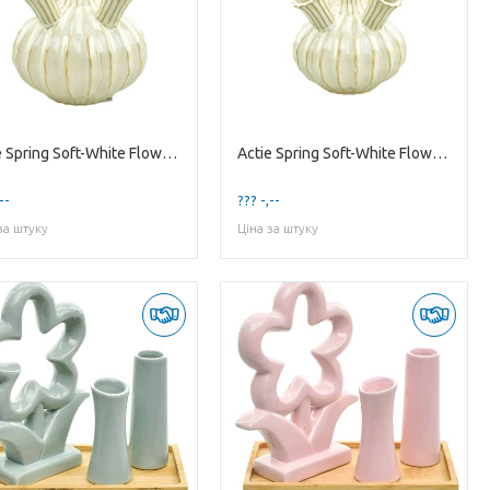
Actie Spring Soft-White Flowervase w/ 5 Tubes L
Actie Spring Soft-White Flowervase w/ 5 Tubes M
--
??? -,--
за штуку
Ціна за штуку