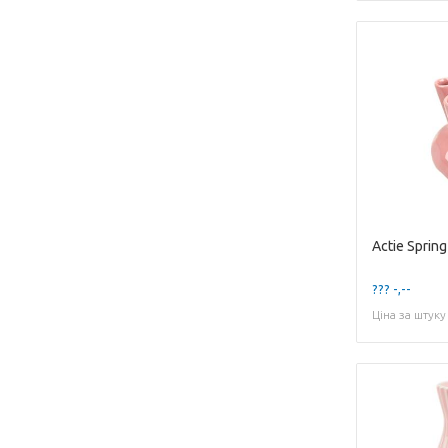
??? -,--
Ціна за штуку