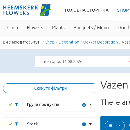
ГОЛОВНА СТОРІНКА
SHOP
Спец
Flowers
Plants
Bouquets / Mono
Dried 
Ви знаходитесь тут:
Shop
Decoration
Dekker Decoration
Vaz
вівторок 11.08.2026
і
Vazen 
Скинути фільтри
There a
Групи продуктів
Stock