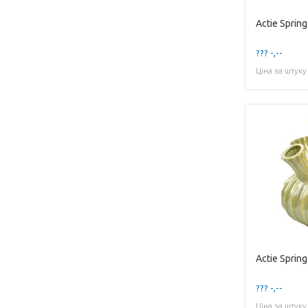
??? -,--
Ціна за штуку
??? -,--
Ціна за штуку