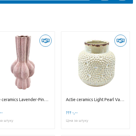
Actie ceramics Lavender-Pink Vase 'Trumpet' Small
Actie ceramics Light Pearl Vase Medium
--
??? -,--
за штуку
Ціна за штуку