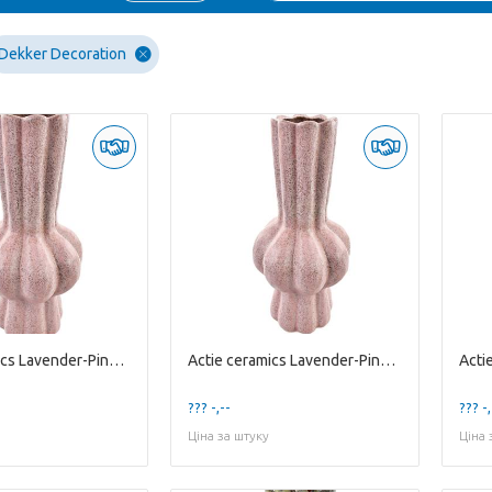
Dekker Decoration
Actie ceramics Lavender-Pink Vase 'Trumpet' Large
Actie ceramics Lavender-Pink Vase 'Trumpet' Medium
??? -,--
??? -,
Ціна за штуку
Ціна 