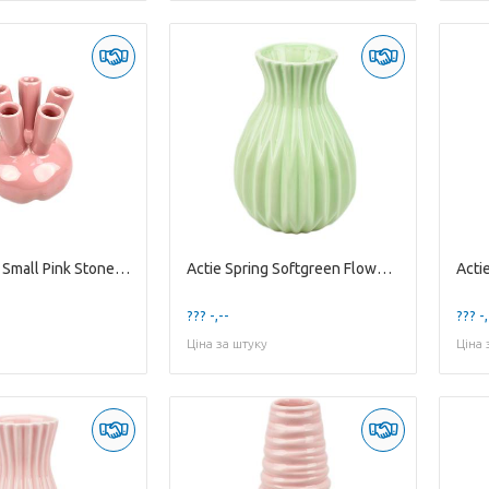
Actie Spring Small Pink Stoneware Flowervase w/...
Actie Spring Softgreen Flowervase 'Mila' '
??? -,--
??? -,
Ціна за штуку
Ціна 