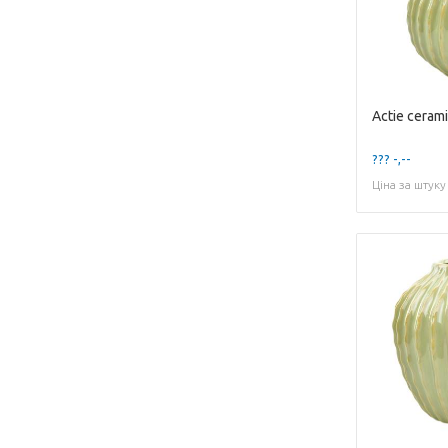
??? -,--
Ціна за штуку