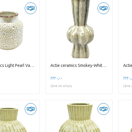
Actie ceramics Light Pearl Vase Small
Actie ceramics Smokey-White Vase 'Trumpet' Large
??? -,--
??? -,
Ціна за штуку
Ціна 