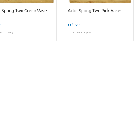
Actie Spring Two Green Vases w/ Flower on Wood ...
Actie Spring Two Pink Vases w/ Flower on Wood P...
--
??? -,--
за штуку
Ціна за штуку