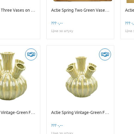
Actie Spring Three Vases on Wood Plate
Actie Spring Two Green Vases w/ Bird on Wood Plate
??? -,--
??? -,
Ціна за штуку
Ціна 
Actie Spring Vintage-Green Flowervase w/ 5 Tubes L
Actie Spring Vintage-Green Flowervase w/ 5 Tubes M
??? -,--
Ціна за штуку