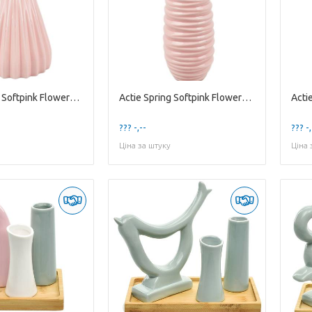
Actie Spring Softpink Flowervase 'Mila'
Actie Spring Softpink Flowervase 'Mila'
??? -,--
??? -,
Ціна за штуку
Ціна 