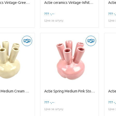
Actie ceramics Vintage-Green Stoneware Low Vase...
Actie ceramics Vintage-White Stoneware High Vas...
??? -,--
??? -,
Ціна за штуку
Ціна 
Actie Spring Medium Cream Stoneware Flowervase ...
Actie Spring Medium Pink Stoneware Flowervase w...
??? -,--
??? -,
Ціна за штуку
Ціна 