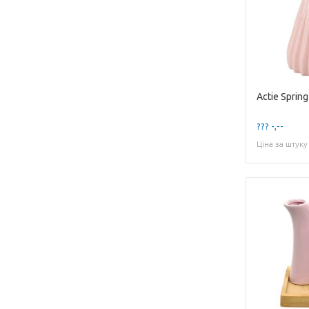
??? -,--
Ціна за штуку