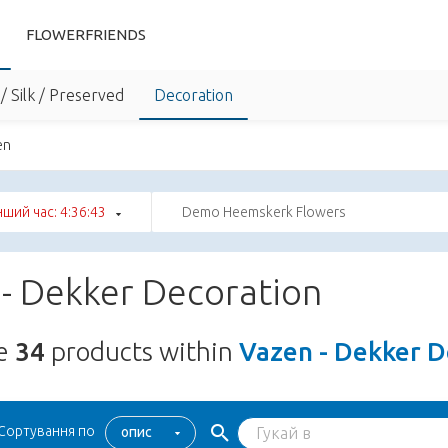
FLOWERFRIENDS
/ Silk / Preserved
Decoration
en
нший час: 4:36:42
Demo Heemskerk Flowers
- Dekker Decoration
re
34
products within
Vazen - Dekker D
Сортування по
опис