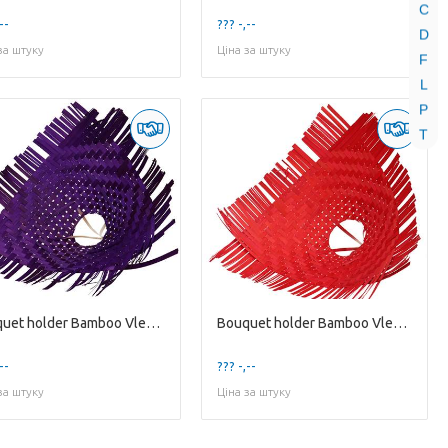
C
--
??? -,--
D
за штуку
Ціна за штуку
F
L
P
T
Bouquet holder Bamboo Vlecht D34cm
Bouquet holder Bamboo Vlecht D34cm
--
??? -,--
за штуку
Ціна за штуку