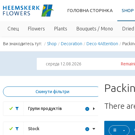
ГОЛОВНА СТОРІНКА
SHOP
Спец
Flowers
Plants
Bouquets / Mono
Dried 
Ви знаходитесь тут:
Shop
Decoration
Deco 4Attention
Packin
середа 12.08.2026
Remaini
Packin
Скинути фільтри
There a
Групи продуктів
Stock