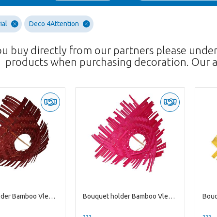
ial
Deco 4Attention
ou buy directly from our partners please unde
products when purchasing decoration. Our a
Bouquet holder Bamboo Vlecht D25cm
Bouquet holder Bamboo Vlecht D25cm
??? -,--
??? -,