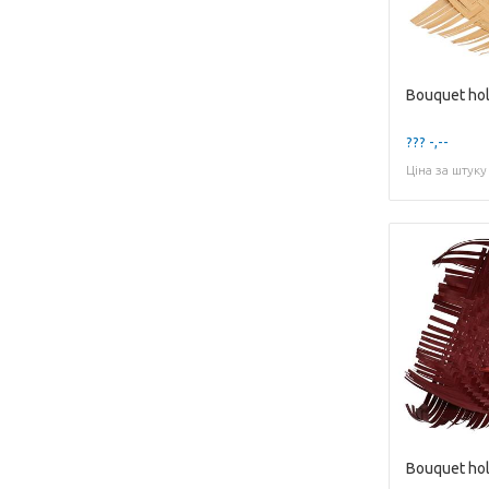
??? -,--
Ціна за штуку