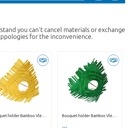
rstand you can't cancel materials or exchange
ppologies for the inconvenience.
Bouquet holder Bamboo Vlecht D25cm
Bouquet holder Bamboo Vlecht D25cm
--
??? -,--