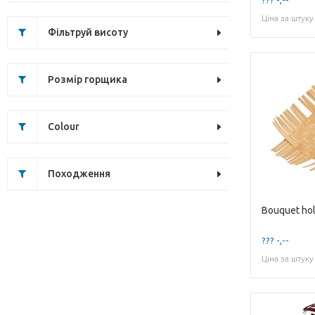
Ціна за штуку
Фільтруй висоту
Розмір горщика
Colour
Походження
??? -,--
Ціна за штуку