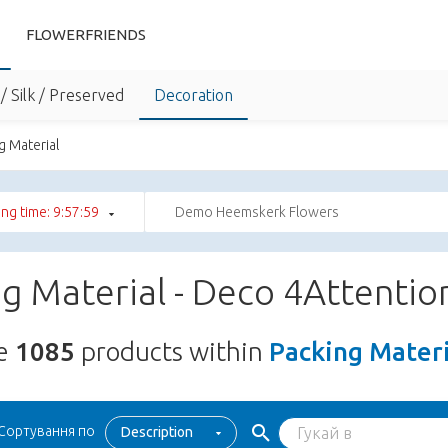
FLOWERFRIENDS
/ Silk / Preserved
Decoration
g Material
ng time: 9:57:58
Demo Heemskerk Flowers
g Material - Deco 4Attentio
re
1085
products within
Packing Materi
Сортування по
Description