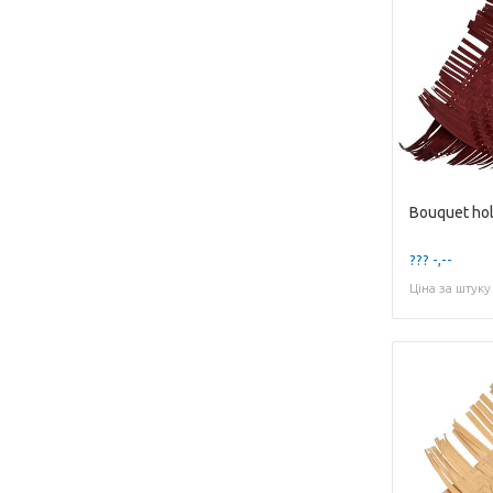
??? -,--
Ціна за штуку